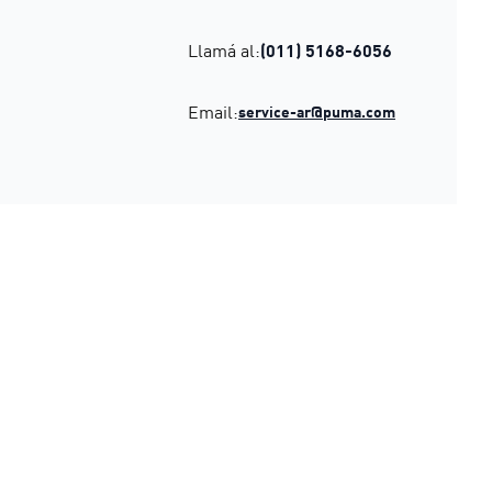
Llamá al:
(011) 5168-6056
Email:
service-ar@puma.com