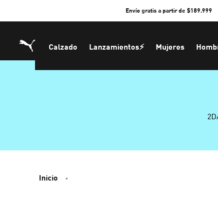
Skip
Envío gratis a partir de $189.999
to
Content
Calzado
Lanzamientos⚡
Mujeres
Homb
2D
Inicio