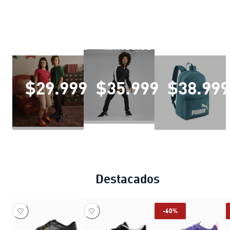
CALZADO DESDE
ROPA DESDE
ACCESORIOS PO
$29.999
$35.999
$38.999
Destacados
-60%