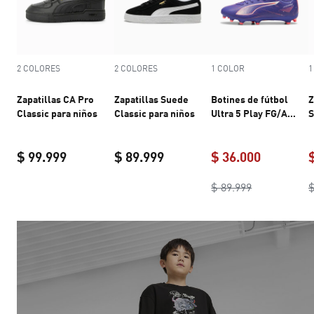
2 COLORES
2 COLORES
1 COLOR
1
Zapatillas CA Pro
Zapatillas Suede
Botines de fútbol
Z
Classic para niños
Classic para niños
Ultra 5 Play FG/AG
S
juvenil
i
$ 99.999
$ 89.999
$ 36.000
Zapatillas CA Pro Classic para niños
Zapatillas Suede Classic para
current pric
Botines de f
Botines de
$ 89.999
$