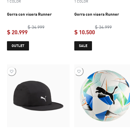
1 COLOR
1 COLOR
Gorra con visera Runner
Gorra con visera Runner
original price $ 34.999
original 
$ 34.999
$ 34.999
$ 20.999
$ 10.500
current price $ 20.999
current price $ 
OUTLET
SALE