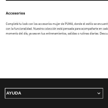
Accesorios
Completá tu look con los accesorios mujer de PUMA, donde el estilo se encuent
con la funcionalidad. Nuestra colección está pensada para acompañarte en cad
momento del día, ya sea en tus entrenamientos, salidas o rutinas diarias. Descubrí
una amplia variedad de bandoleras mujeres, ideales para llevar lo esencial con
comodidad y actitud. También contamos con mochilas mujeres que combinan
diseño deportivo y urbano, perfectas para el gimnasio, la oficina o una escapada
fin de semana. Cada uno de nuestros accesorios para mujer está diseñado con
materiales de alta calidad y detalles que marcan la diferencia. Desde bolsos
deportivos hasta riñoneras y gorras, en PUMA encontrás todo lo que necesitás p
elevar tu estilo y mantenerte organizada.
AYUDA