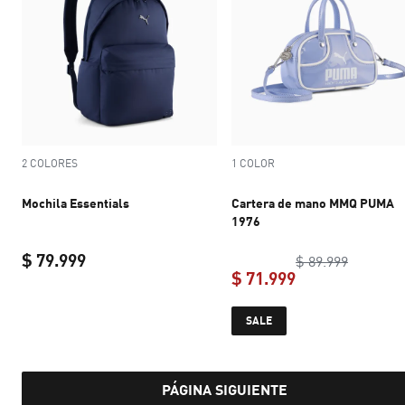
2 COLORES
1 COLOR
Mochila Essentials
Cartera de mano MMQ PUMA
1976
$ 79.999
original 
$ 89.999
$ 71.999
current price $ 79.999
current price $ 
SALE
PÁGINA SIGUIENTE