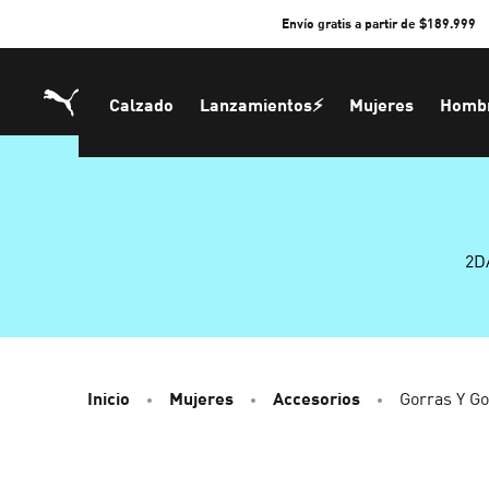
Skip
Envío gratis a partir de $189.999
to
Content
Calzado
Lanzamientos⚡
Mujeres
Homb
2D
Inicio
Mujeres
Accesorios
Gorras Y G