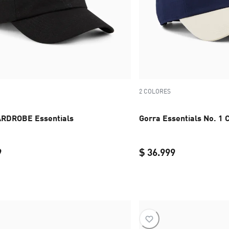
2 COLORES
RDROBE Essentials
Gorra Essentials No. 1 
9
$ 36.999
current price $ 36.999
current price 