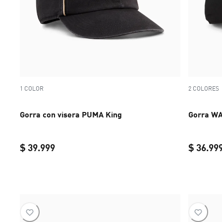
1 COLOR
2 COLORES
Gorra con visera PUMA King
Gorra WA
$ 39.999
$ 36.99
current price $ 39.999