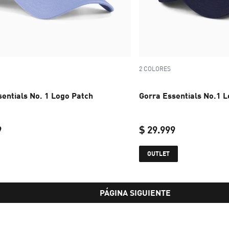
2 COLORES
sentials No. 1 Logo Patch
Gorra Essentials No.1 
9
$ 29.999
current price $ 29.999
current price 
OUTLET
PÁGINA SIGUIENTE