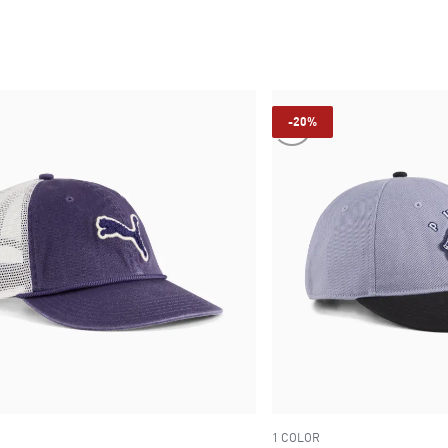
current price $ 36.999
current price 
-20%
1 COLOR