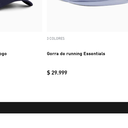
3 COLORES
Logo
Gorra de running Essentials
$ 29.999
$ 29.999
current price $ 29.999