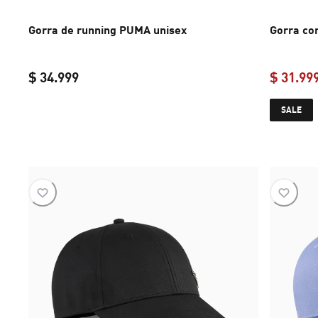
Gorra de running PUMA unisex
Gorra co
$ 34.999
$ 31.99
current price $ 34.999
SALE