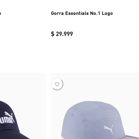
e
Gorra Essentials No.1 Logo
l price $ 39.999
$ 29.999
$ 31.999
current price $ 29.999