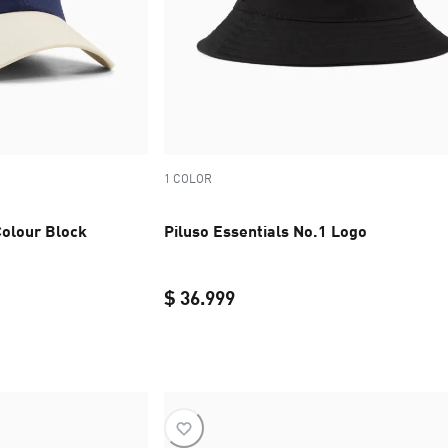
1 COLOR
Colour Block
Piluso Essentials No.1 Logo
$ 36.999
$ 36.999
current price $ 36.999