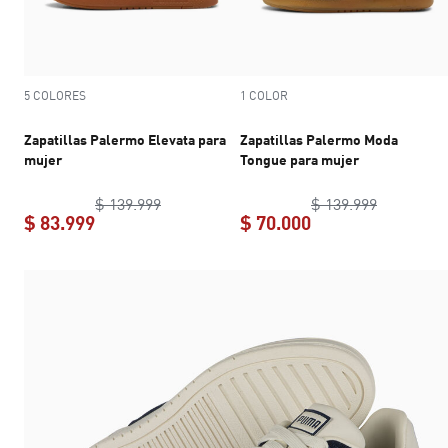
5 COLORES
1 COLOR
Zapatillas Palermo Elevata para
Zapatillas Palermo Moda
mujer
Tongue para mujer
Zapatillas Palermo Elevata para mujer
Zapatilla
or
$ 139.999
$ 139.999
$ 83.999
$ 70.000
Zapatillas Palermo Elevata para mujer
Zapatillas Palerm
current p