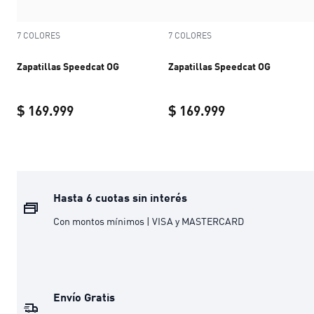
7 COLORES
7 COLORES
Zapatillas Speedcat OG
Zapatillas Speedcat OG
$ 169.999
$ 169.999
Zapatillas Speedcat OG
current price $ 169.999
Zapatillas Speed
Hasta 6 cuotas sin interés
Con montos mínimos | VISA y MASTERCARD
Envío Gratis