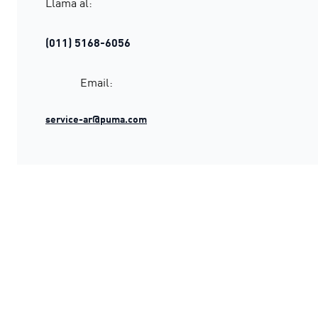
Llamá al:
(011) 5168-6056
Email:
service-ar@puma.com