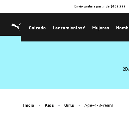
Skip
Envío gratis a partir de $189.999
to
Content
Calzado
Lanzamientos⚡
Mujeres
Homb
2D
Inicio
Kids
Girls
Age-4-8-Years