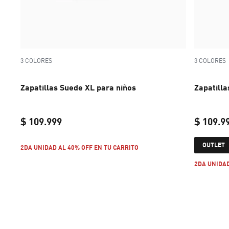
3 COLORES
3 COLORES
Zapatillas Suede XL para niños
Zapatilla
$ 109.999
$ 109.9
current price $ 109.999
OUTLET
2DA UNIDAD AL 40% OFF EN TU CARRITO
2DA UNIDAD