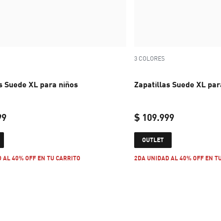
3 COLORES
s Suede XL para niños
Zapatillas Suede XL par
99
$ 109.999
current price $ 109.999
current pric
OUTLET
 AL 40% OFF EN TU CARRITO
2DA UNIDAD AL 40% OFF EN T