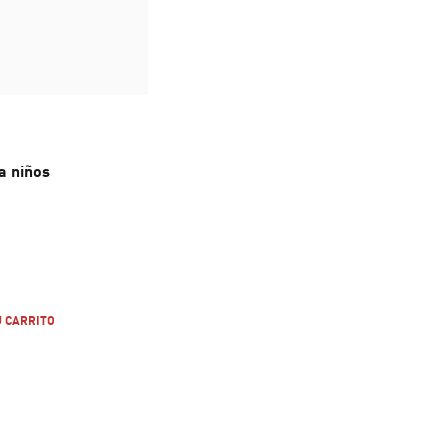
a niños
e $ 109.999
U CARRITO