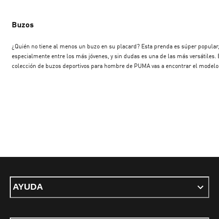
Buzos
¿Quién no tiene al menos un buzo en su placard? Esta prenda es súper popular
especialmente entre los más jóvenes, y sin dudas es una de las más versátiles. 
colección de buzos deportivos para hombre de PUMA vas a encontrar el modelo
ideal para cada estilo y necesidad. Si sos de los que aman el streetwear, el buzo
hombre con capucha es para vos. Para quienes prefieren un estilo más simple,
buzo con cuello redondo queda perfecto sobre una remera, o incluso debajo de
campera o un buzo con cierre. Todos están confeccionados con materiales suav
como el algodón, lo que los convierte en excelentes opciones de buzos de algo
hombre, ideales tanto para entrenar como para relajarte. También podés encon
modelos más holgados como los buzos oversize, que suman comodidad y estilo
cualquier look urbano. Elegí tus favoritos ahora y sumalos a tu look diario.
AYUDA