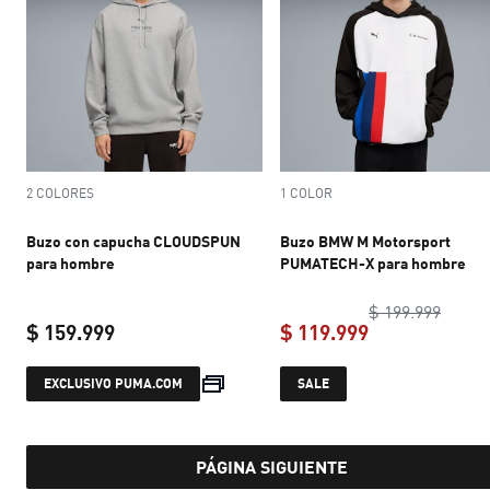
2 COLORES
1 COLOR
Buzo con capucha CLOUDSPUN
Buzo BMW M Motorsport
para hombre
PUMATECH-X para hombre
origin
$ 199.999
$ 159.999
$ 119.999
current price $ 159.999
current price 
EXCLUSIVO PUMA.COM
SALE
PÁGINA SIGUIENTE