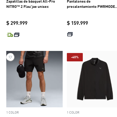
Zapatillas de básquet All-Pro
Pantalones de
NITRO™ 2 Flau'jae unisex
precalentamiento PWRMODE
para hombre
$ 299.999
$ 159.999
current price $ 299.999
current price 
-40%
1 COLOR
1 COLOR