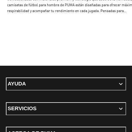
camisetas de fútbol para hombre de PUMA están diseñadas para ofrecer máxi
respirabilidad y acompañar tu rendimiento en cada jugada. Pensadas para
mantenerte seco y fresco incluso cuando el partido se pone intenso, estas cami
cuentan con costuras simples para mayor comodidad, cuellos redondos y detal
acanalados que suman un toque deportivo con estilo. Los cortes regulares ofre
confort superior, mientras que los modelos entallados brindan un look más
ajustado y moderno. Elegí una camiseta con escudo bordado para mostrar tu a
a tu equipo favorito, o animate a los colores vibrantes para un look más relajado
contemporáneo. Completá tu conjunto con los mejores accesorios de fútbol par
hombre: nuestros shorts deportivos combinan perfecto con las camisetas de
equipo, y las mochilas deportivas de PUMA te permiten llevar tus canilleras y t
tu equipo con estilo y funcionalidad. ¿Necesitás una pelota? Descubrí nuestra l
de pelotas de fútbol, desde modelos para entrenamiento hasta versiones oficial
de clubes como AC Milan, Manchester City y Borussia Dortmund. También
AYUDA
encontrás la pelota Libertadores CUMBRE, ideal para los partidos más exigent
del continente.
SERVICIOS