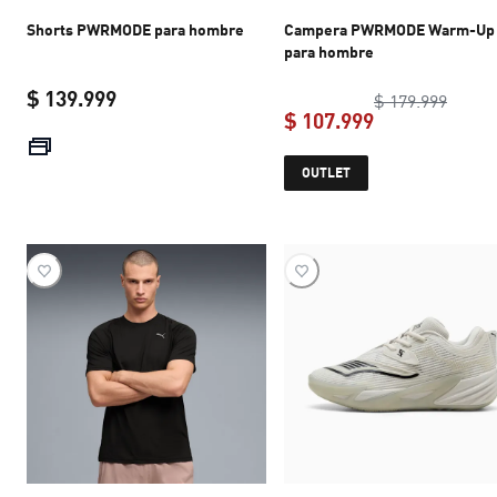
Shorts PWRMODE para hombre
Campera PWRMODE Warm-Up
para hombre
$ 139.999
origin
$ 179.999
$ 107.999
current price $ 139.999
current price 
OUTLET