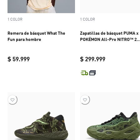
1 COLOR
1 COLOR
Remera de básquet What The
Zapatillas de básquet PUMA x
Fun para hombre
POKÉMON All-Pro NITRO™ 2
Pikachu unisex
$ 59.999
$ 299.999
current price $ 59.999
current price 