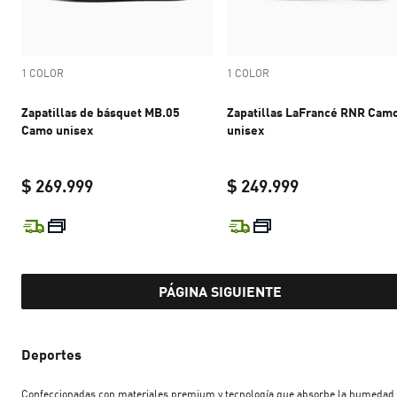
1 COLOR
1 COLOR
Zapatillas de básquet MB.05
Zapatillas LaFrancé RNR Cam
Camo unisex
unisex
$ 269.999
$ 249.999
current price $ 269.999
current price 
PÁGINA SIGUIENTE
Deportes
Confeccionadas con materiales premium y tecnología que absorbe la humedad,