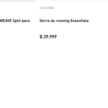
3 COLORES
EAVE Split para
Gorra de running Essentials
$ 29.999
l price $ 99.999
current price $ 29.999
$ 79.999