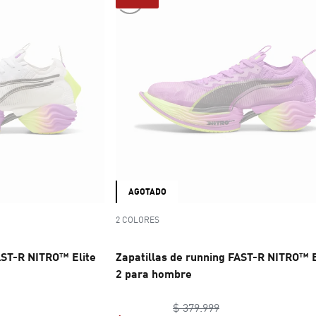
AGOTADO
2 COLORES
AST-R NITRO™ Elite
Zapatillas de running FAST-R NITRO™ E
2 para hombre
inal price $ 379.999
original price $ 379
$ 379.999