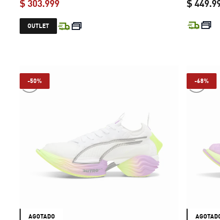
$ 303.999
$ 449.9
current price $ 303.999
OUTLET
-50%
-68%
AGOTADO
AGOTAD