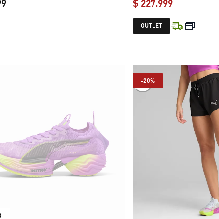
99
$ 227.999
current price $ 449.999
current pric
OUTLET
-20%
O