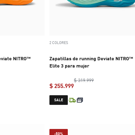
2 COLORES
Deviate NITRO™
Zapatillas de running Deviate NITRO™
Elite 3 para mujer
inal price $ 319.999
original price $ 319
$ 319.999
$ 255.999
e $ 255.999
current price $ 255.999
SALE
-50%