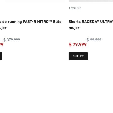
1 COLOR
as de running FAST-R NITRO™ Elite
Shorts RACEDAY ULTRAW
ujer
mujer
original price $ 379.999
origina
$ 379.999
$ 99.999
99
$ 79.999
current price $ 119.999
current price 
OUTLET