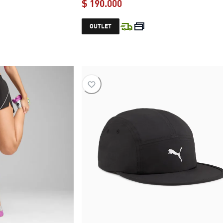
$ 190.000
e $ 227.999
current price $ 190.000
OUTLET