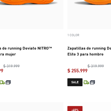
1 COLOR
as de running Deviate NITRO™
Zapatillas de running 
ara mujer
Elite 3 para hombre
original price $ 319.999
orig
$ 319.999
$ 319.999
99
$ 255.999
current price $ 255.999
current pric
SALE
-40%