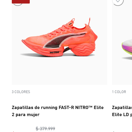
3 COLORES
1 COLOR
Zapatillas de running FAST-R NITRO™ Elite
Zapatill
2 para mujer
Elite LD
original price $ 379.999
$ 379.999