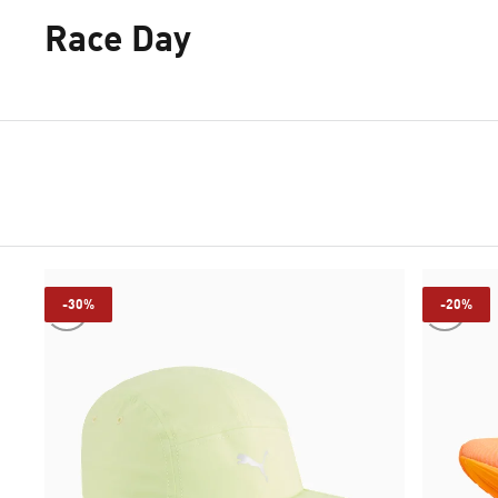
Race Day
-30%
-20%