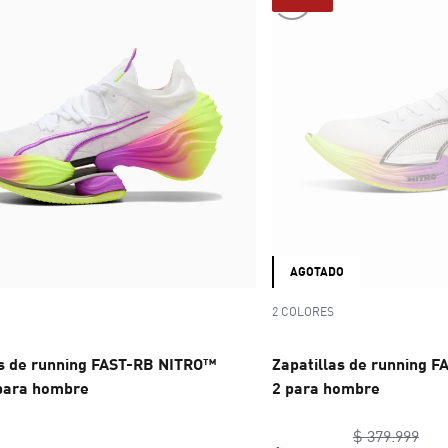
AGOTADO
2 COLORES
as de running FAST-RB NITRO™
Zapatillas de running F
 para hombre
2 para hombre
orig
$ 379.999