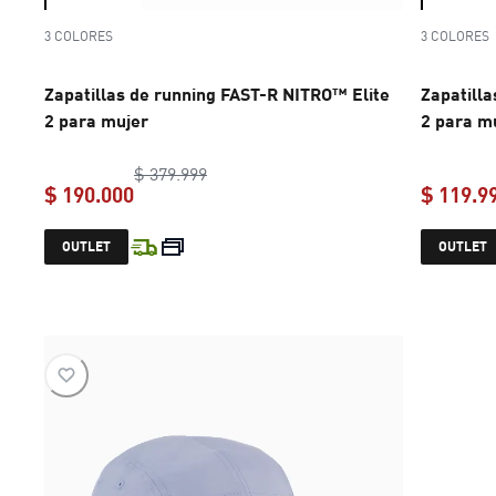
3 COLORES
3 COLORES
Zapatillas de running FAST-R NITRO™ Elite
Zapatill
2 para mujer
2 para m
original price $ 379.999
$ 379.999
$ 190.000
$ 119.9
current price $ 190.000
OUTLET
OUTLET