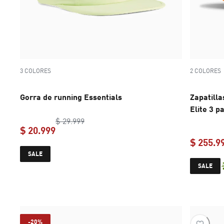
3 COLORES
2 COLORES
Gorra de running Essentials
Zapatill
Elite 3 p
original price $ 29.999
$ 29.999
$ 20.999
$ 255.9
current price $ 20.999
SALE
SALE
-20%