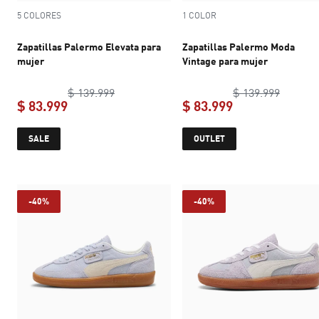
5 COLORES
1 COLOR
Zapatillas Palermo Elevata para
Zapatillas Palermo Moda
mujer
Vintage para mujer
original price $ 139.999
original
$ 139.999
$ 139.999
$ 83.999
$ 83.999
current price $ 83.999
current price $ 
SALE
OUTLET
-40%
-40%