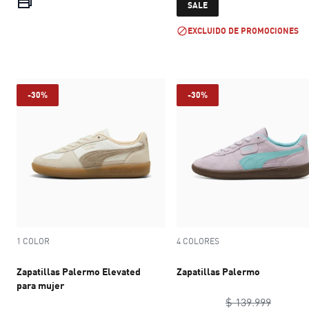
current price $ 139.999
current price $ 
SALE
EXCLUIDO DE PROMOCIONES
-30%
-30%
1 COLOR
4 COLORES
Zapatillas Palermo Elevated
Zapatillas Palermo
para mujer
original
$ 139.999