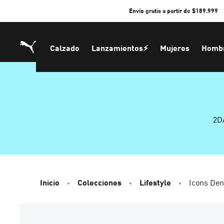
Skip
Envío gratis a partir de $189.999
to
Content
Calzado
Lanzamientos⚡
Mujeres
Homb
2D
Inicio
Colecciones
Lifestyle
Icons De