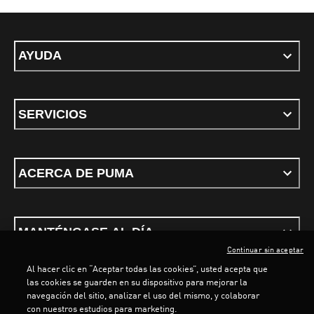
AYUDA
SERVICIOS
ACERCA DE PUMA
MANTÉNGASE AL DÍA
Continuar sin aceptar
Al hacer clic en “Aceptar todas las cookies”, usted acepta que
las cookies se guarden en su dispositivo para mejorar la
navegación del sitio, analizar el uso del mismo, y colaborar
con nuestros estudios para marketing.
Términos y Condiciones
Política de privacidad
Configurar cookies