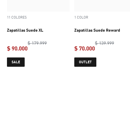
11 COLORES
1 COLOR
Zapatillas Suede XL
Zapatillas Suede Reward
original price $ 179.999
original
$ 179.999
$ 139.999
$ 90.000
$ 70.000
current price $ 90.000
current price $ 
SALE
OUTLET