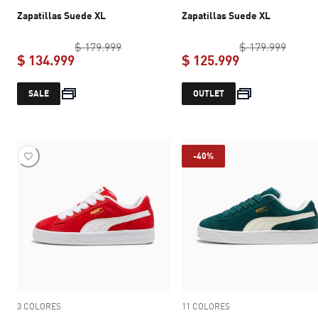
Zapatillas Suede XL
Zapatillas Suede XL
original price $ 179.999
origin
$ 179.999
$ 179.999
$ 134.999
$ 125.999
current price $ 134.999
current price 
SALE
OUTLET
-40%
3 COLORES
11 COLORES