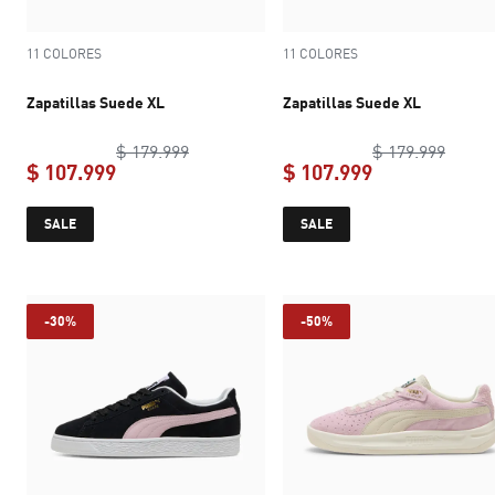
11 COLORES
11 COLORES
Zapatillas Suede XL
Zapatillas Suede XL
original price $ 179.999
origin
$ 179.999
$ 179.999
$ 107.999
$ 107.999
current price $ 107.999
current price 
SALE
SALE
-30%
-50%