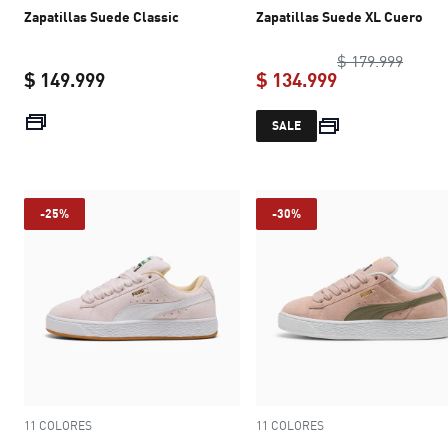
Zapatillas Suede Classic
Zapatillas Suede XL Cuero
origin
$ 179.999
$ 149.999
$ 134.999
current price $ 149.999
current price 
SALE
-25%
-30%
11 COLORES
11 COLORES