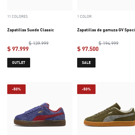
11 COLORES
1 COLOR
Zapatillas Suede Classic
Zapatillas de gamuza GV Speci
original price $ 139.999
original
$ 139.999
$ 194.999
$ 97.999
$ 97.500
current price $ 97.999
current price $ 
OUTLET
SALE
-50%
-50%