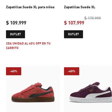
Zapatillas Suede XL para niños
Zapatillas Suede XL
origin
$ 179.999
$ 109.999
$ 107.999
current price $ 109.999
current price 
OUTLET
OUTLET
2DA UNIDAD AL 40% OFF EN TU
CARRITO
-40%
-40%