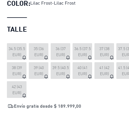
COLOR:
Lilac Frost-Lilac Frost
TALLE
34.5 (35.5
35 (36
36 (37
36.5 (37.5
37 (38
37.5 (
EUR)
EUR)
EUR)
EUR)
EUR)
EUR
38 (39
39 (40
39.5 (40.5
40 (41
41 (42
41.5 (
EUR)
EUR)
EUR)
EUR)
EUR)
EUR
42 (43
EUR)
Envío gratis desde
$ 189.999,00