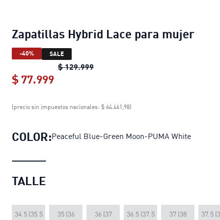
Zapatillas Hybrid Lace para mujer
-40%
SALE
Zapatillas Hybrid Lace para mujer
o
$ 129.999
$ 77.999
Zapatillas Hybrid Lace para mujer
cu
(precio sin impuestos nacionales: $ 64.461,98)
COLOR:
Peaceful Blue-Green Moon-PUMA White
TALLE
34.5 (35.5
35 (36
36 (37
36.5 (37.5
37 (38
37.5 (