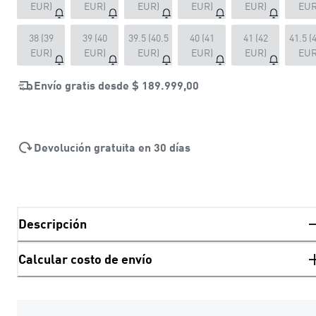
EUR)
EUR)
EUR)
EUR)
EUR)
EUR
38 (39
39 (40
39.5 (40.5
40 (41
41 (42
41.5 (
EUR)
EUR)
EUR)
EUR)
EUR)
EUR
Envío gratis desde
$ 189.999,00
Devolución gratuita en 30 días
Descripción
Calcular costo de envío