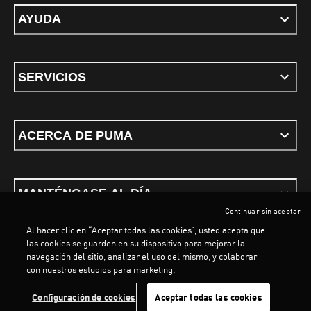
AYUDA
SERVICIOS
ACERCA DE PUMA
MANTÉNGASE AL DÍA
Continuar sin aceptar
Al hacer clic en “Aceptar todas las cookies”, usted acepta que
las cookies se guarden en su dispositivo para mejorar la
navegación del sitio, analizar el uso del mismo, y colaborar
con nuestros estudios para marketing.
Términos y Condiciones
Política de privacidad
Configurar cookies
LOADING...
LOADING...
Configuración de cookies
Aceptar todas las cookies
©
PUMA, 2026. Todos los derechos reservados