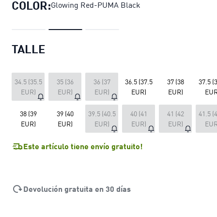
COLOR:
Glowing Red-PUMA Black
TALLE
34.5 (35.5
35 (36
36 (37
36.5 (37.5
37 (38
37.5 (
EUR)
EUR)
EUR)
EUR)
EUR)
EUR
38 (39
39 (40
39.5 (40.5
40 (41
41 (42
41.5 (
EUR)
EUR)
EUR)
EUR)
EUR)
EUR
Este artículo tiene envío gratuito!
Devolución gratuita en 30 días