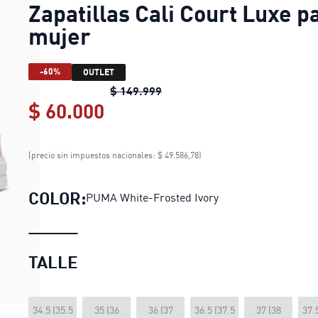
Zapatillas Cali Court Luxe p
mujer
-60%
OUTLET
Zapatillas Cali Court Luxe pa
$ 149.999
$ 60.000
Zapatillas Cali Court Luxe 
(precio sin impuestos nacionales: $ 49.586,78)
COLOR:
PUMA White-Frosted Ivory
TALLE
34.5 (35.5
35 (36
36 (37
36.5 (37.5
37 (38
37.