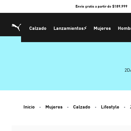
Skip
Envío gratis a partir de $189.999
to
Content
Calzado
Lanzamientos⚡
Mujeres
Homb
2D
Inicio
Mujeres
Calzado
Lifestyle