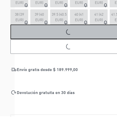
EUR)
EUR)
EUR)
EUR)
EUR)
E
38 (39
39 (40
39.5 (40.5
40 (41
41 (42
41.
EUR)
EUR)
EUR)
EUR)
EUR)
E
LOADING...
LOADING...
Envío gratis desde
$ 189.999,00
Devolución gratuita en 30 días