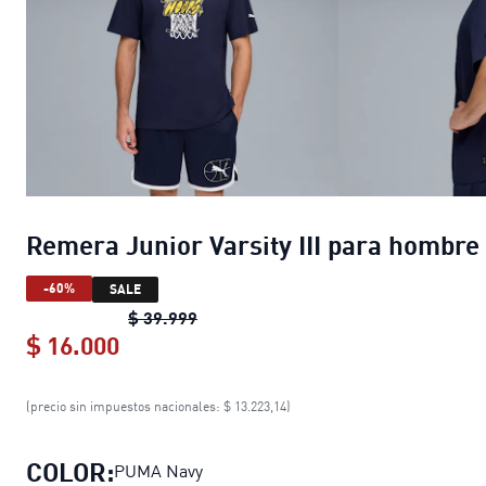
Remera Junior Varsity III para hombre
-60%
SALE
Remera Junior Varsity III para homb
$ 39.999
$ 16.000
Remera Junior Varsity III para homb
(precio sin impuestos nacionales: $ 13.223,14)
COLOR:
PUMA Navy