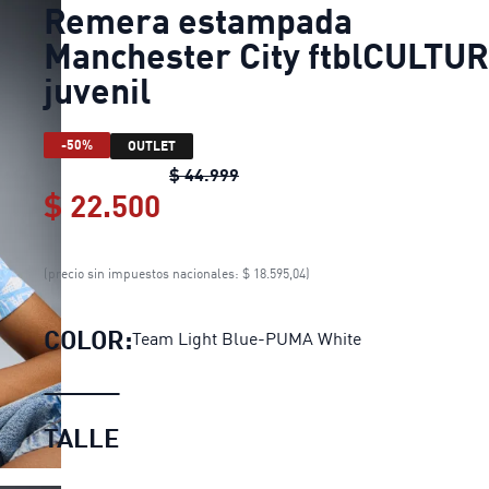
Remera estampada
Manchester City ftblCULTU
juvenil
-50%
OUTLET
Remera estampada Manchester 
$ 44.999
$ 22.500
Remera estampada Manchest
(precio sin impuestos nacionales: $ 18.595,04)
COLOR:
Team Light Blue-PUMA White
TALLE