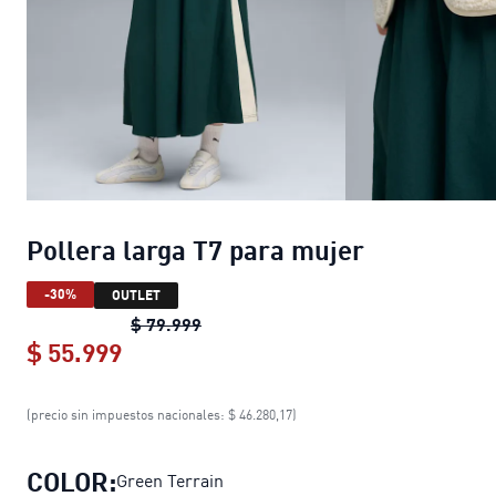
Pollera larga T7 para mujer
-30%
OUTLET
Pollera larga T7 para mujer
original
$ 79.999
$ 55.999
Pollera larga T7 para mujer
current p
(precio sin impuestos nacionales: $ 46.280,17)
COLOR:
Green Terrain