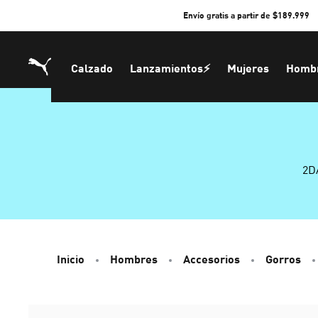
Skip
Envío gratis a partir de $189.999
to
Content
Calzado
Lanzamientos⚡
Mujeres
Homb
2D
Inicio
Hombres
Accesorios
Gorros