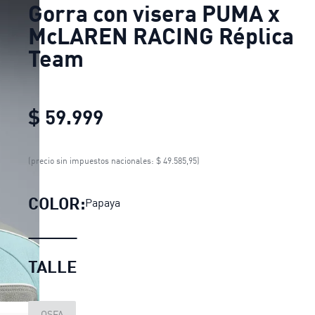
Gorra con visera PUMA x
McLAREN RACING Réplica
Team
$ 59.999
Gorra con visera PUMA x 
(precio sin impuestos nacionales: $ 49.585,95)
COLOR:
Papaya
TALLE
OSFA