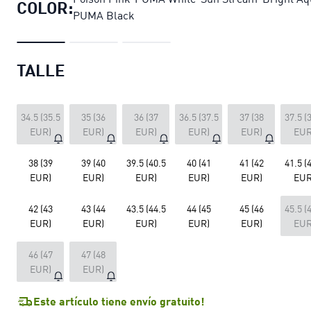
COLOR:
PUMA Black
TALLE
34.5 (35.5
35 (36
36 (37
36.5 (37.5
37 (38
37.5 (
EUR)
EUR)
EUR)
EUR)
EUR)
EUR
38 (39
39 (40
39.5 (40.5
40 (41
41 (42
41.5 (
EUR)
EUR)
EUR)
EUR)
EUR)
EUR
42 (43
43 (44
43.5 (44.5
44 (45
45 (46
45.5 (
EUR)
EUR)
EUR)
EUR)
EUR)
EUR
46 (47
47 (48
EUR)
EUR)
Este artículo tiene envío gratuito!