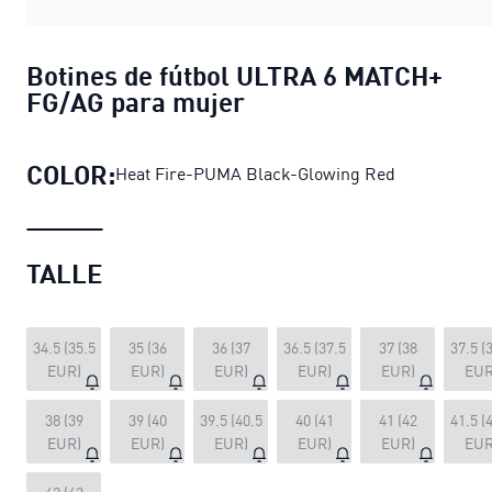
Botines de fútbol ULTRA 6 MATCH+
FG/AG para mujer
COLOR:
Heat Fire-PUMA Black-Glowing Red
TALLE
34.5 (35.5
35 (36
36 (37
36.5 (37.5
37 (38
37.5 (
EUR)
EUR)
EUR)
EUR)
EUR)
EUR
38 (39
39 (40
39.5 (40.5
40 (41
41 (42
41.5 (
EUR)
EUR)
EUR)
EUR)
EUR)
EUR