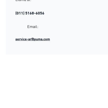
(011) 5168-6056
Email:
service-ar@puma.com