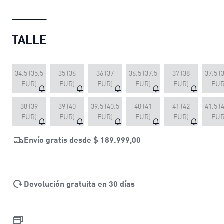
TALLE
34.5 (35.5
35 (36
36 (37
36.5 (37.5
37 (38
37.5 (
EUR)
EUR)
EUR)
EUR)
EUR)
EUR
38 (39
39 (40
39.5 (40.5
40 (41
41 (42
41.5 (
EUR)
EUR)
EUR)
EUR)
EUR)
EUR
Envío gratis desde
$ 189.999,00
Devolución gratuita en 30 días