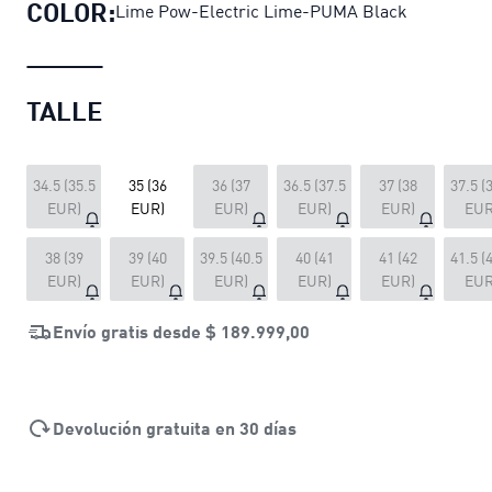
COLOR:
Lime Pow-Electric Lime-PUMA Black
TALLE
34.5 (35.5
35 (36
36 (37
36.5 (37.5
37 (38
37.5 (
EUR)
EUR)
EUR)
EUR)
EUR)
EUR
38 (39
39 (40
39.5 (40.5
40 (41
41 (42
41.5 (
EUR)
EUR)
EUR)
EUR)
EUR)
EUR
Envío gratis desde
$ 189.999,00
Devolución gratuita en 30 días