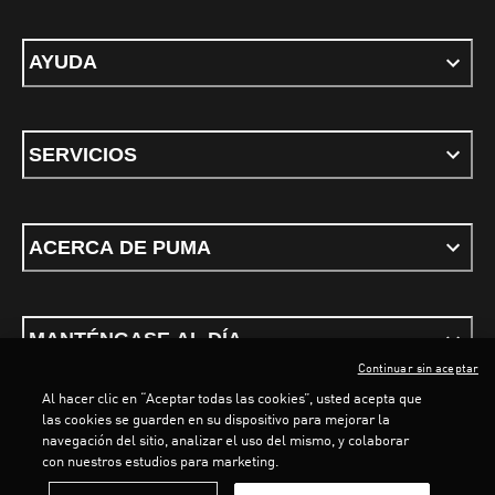
AYUDA
SERVICIOS
ACERCA DE PUMA
MANTÉNGASE AL DÍA
Continuar sin aceptar
Al hacer clic en “Aceptar todas las cookies”, usted acepta que
las cookies se guarden en su dispositivo para mejorar la
navegación del sitio, analizar el uso del mismo, y colaborar
con nuestros estudios para marketing.
Términos y Condiciones
Política de privacidad
Configurar cookies