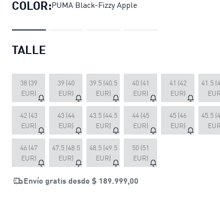
COLOR:
PUMA Black-Fizzy Apple
TALLE
38 (39
39 (40
39.5 (40.5
40 (41
41 (42
41.5 (
EUR)
EUR)
EUR)
EUR)
EUR)
EUR
42 (43
43 (44
43.5 (44.5
44 (45
45 (46
45.5 (
EUR)
EUR)
EUR)
EUR)
EUR)
EUR
46 (47
47.5 (48.5
48.5 (49.5
50 (51
EUR)
EUR)
EUR)
EUR)
Envío gratis desde
$ 189.999,00