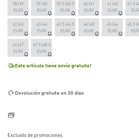
38 (39
39 (40
39.5 (40.5
40 (41
41 (42
41.5 (
EUR)
EUR)
EUR)
EUR)
EUR)
EUR
42 (43
43 (44
43.5 (44.5
44 (45
45 (46
45.5 (
EUR)
EUR)
EUR)
EUR)
EUR)
EUR
46 (47
47.5 (48.5
EUR)
EUR)
Este artículo tiene envío gratuito!
Devolución gratuita en 30 días
Excluido de promociones