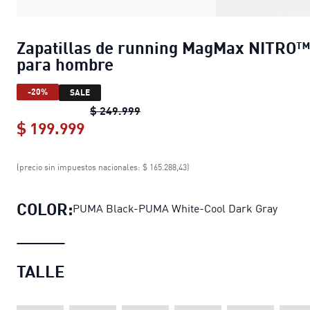
Zapatillas de running MagMax NITRO™
para hombre
-20%
SALE
Zapatillas de running MagMax N
$ 249.999
$ 199.999
Zapatillas de running MagMax NIT
(precio sin impuestos nacionales: $ 165.288,43)
COLOR:
PUMA Black-PUMA White-Cool Dark Gray
TALLE