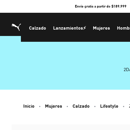
Skip
Envío gratis a partir de $189.999
to
Content
Calzado
Lanzamientos⚡
Mujeres
Homb
2D
Inicio
Mujeres
Calzado
Lifestyle