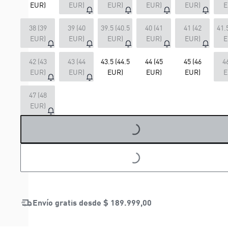
EUR)
EUR)
EUR)
EUR)
EUR)
E
38 (39
39 (40
39.5 (40.5
40 (41
41 (42
41.
EUR)
EUR)
EUR)
EUR)
EUR)
E
42 (43
43 (44
43.5 (44.5
44 (45
45 (46
4
EUR)
EUR)
EUR)
EUR)
EUR)
E
47 (48
LOADING...
EUR)
LOADING...
Envío gratis desde
$ 189.999,00