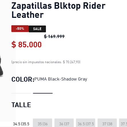
Zapatillas Blktop Rider
Leather
-50%
SALE
Zapatillas Blktop Rider Leath
$ 169.999
$ 85.000
Zapatillas Blktop Rider Lea
(precio sin impuestos nacionales: $ 70.247,93)
COLOR:
PUMA Black-Shadow Gray
TALLE
34.5 (35.5
35 (36
36 (37
36.5 (37.5
37 (38
37.