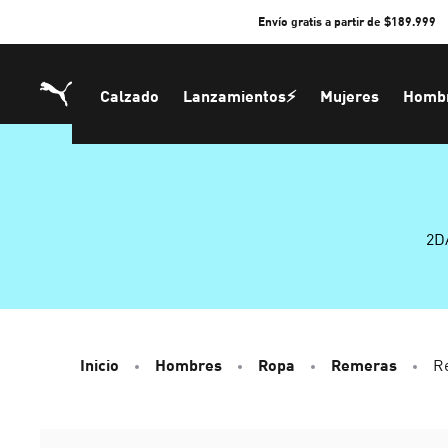
Skip
Envío gratis a partir de $189.999
to
Content
Calzado
Lanzamientos⚡
Mujeres
Homb
2D
Inicio
Hombres
Ropa
Remeras
R