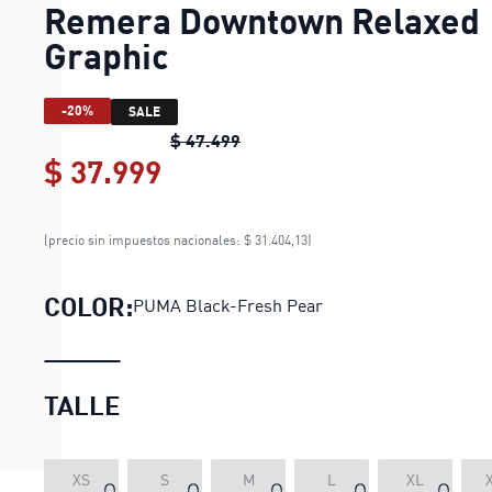
Remera Downtown Relaxed
Graphic
-20%
SALE
Remera Downtown Relaxed Gra
$ 47.499
$ 37.999
Remera Downtown Relaxed
(precio sin impuestos nacionales: $ 31.404,13)
COLOR:
PUMA Black-Fresh Pear
TALLE
XS
S
M
L
XL