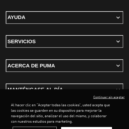
AYUDA
SERVICIOS
ACERCA DE PUMA
MANTÉNGASE AL DÍA
Continuar sin aceptar
Al hacer clic en “Aceptar todas las cookies”, usted acepta que
las cookies se guarden en su dispositivo para mejorar la
navegación del sitio, analizar el uso del mismo, y colaborar
con nuestros estudios para marketing.
Términos y Condiciones
Política de privacidad
Configurar cookies