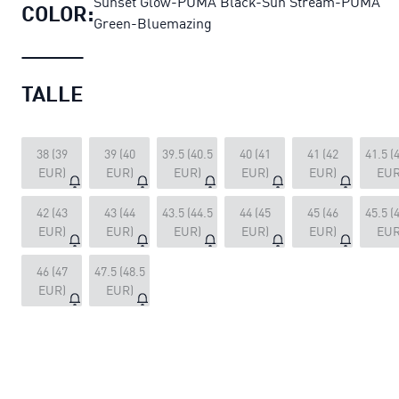
Sunset Glow-PUMA Black-Sun Stream-PUMA
COLOR:
Green-Bluemazing
TALLE
38 (39
39 (40
39.5 (40.5
40 (41
41 (42
41.5 (
EUR)
EUR)
EUR)
EUR)
EUR)
EUR
42 (43
43 (44
43.5 (44.5
44 (45
45 (46
45.5 (
EUR)
EUR)
EUR)
EUR)
EUR)
EUR
46 (47
47.5 (48.5
EUR)
EUR)