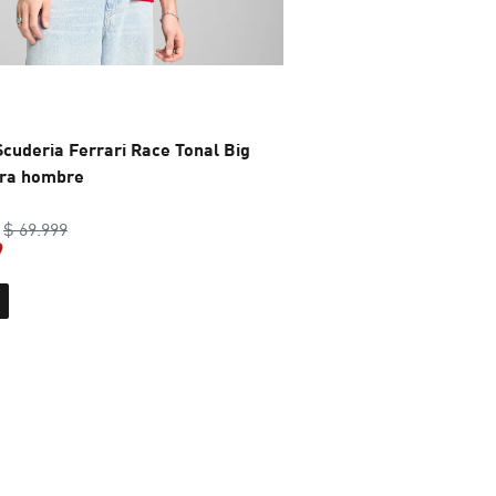
cuderia Ferrari Race Tonal Big
ara hombre
original price $ 69.999
$ 69.999
9
current price $ 48.999