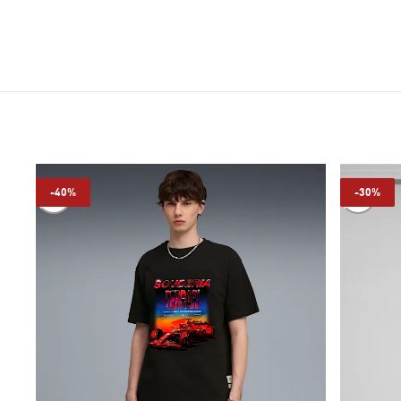
-40%
-30%