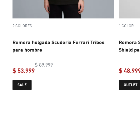
2 COLORES
1 COLOR
Remera holgada Scuderia Ferrari Tribes
Remera S
para hombre
Shield p
original price $ 89.999
$ 89.999
$ 53.999
$ 48.99
current price $ 53.999
SALE
OUTLET