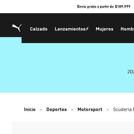
Skip
Envío gratis a partir de $189.999
to
Content
Calzado
Lanzamientos⚡
Mujeres
Homb
2D
Inicio
Deportes
Motorsport
Scuderia 