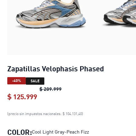
Zapatillas Velophasis Phased
-40%
SALE
Zapatillas Velophasis Phased
orig
$ 209.999
$ 125.999
Zapatillas Velophasis Phased
curren
(precio sin impuestos nacionales: $ 104.131,40)
COLOR:
Cool Light Gray-Peach Fizz