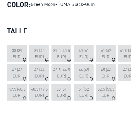
COLOR:
Green Moon-PUMA Black-Gum
TALLE
38 (39
39 (40
39.5 (40.5
40 (41
41 (42
41.5 (
EUR)
EUR)
EUR)
EUR)
EUR)
EUR
42 (43
43 (44
43.5 (44.5
44 (45
45 (46
46 (
EUR)
EUR)
EUR)
EUR)
EUR)
EUR
47.5 (48.5
48.5 (49.5
50 (51
51 (52
52.5 (53.5
EUR)
EUR)
EUR)
EUR)
EUR)