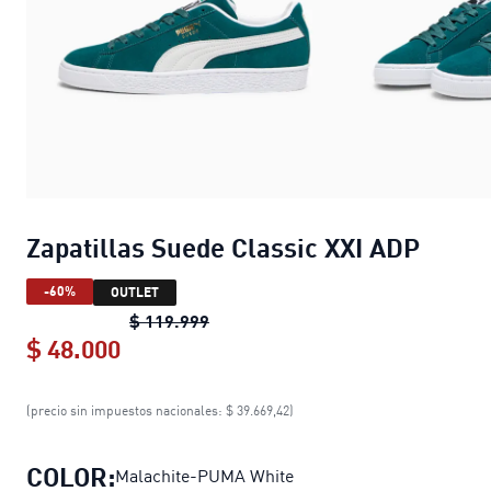
Zapatillas Suede Classic XXI ADP
-60%
OUTLET
Zapatillas Suede Classic XXI ADP
or
$ 119.999
$ 48.000
Zapatillas Suede Classic XXI ADP
cur
(precio sin impuestos nacionales: $ 39.669,42)
COLOR:
Malachite-PUMA White