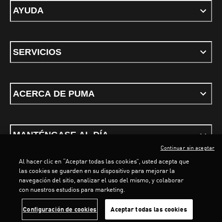
AYUDA
SERVICIOS
ACERCA DE PUMA
MANTÉNGASE AL DÍA
Continuar sin aceptar
Al hacer clic en “Aceptar todas las cookies”, usted acepta que
las cookies se guarden en su dispositivo para mejorar la
navegación del sitio, analizar el uso del mismo, y colaborar
con nuestros estudios para marketing.
Términos y Condiciones
Política de privacidad
Configurar cookies
LOADING...
LOA
Configuración de cookies
Aceptar todas las cookies
©
PUMA, 2026. Todos los derechos reservados