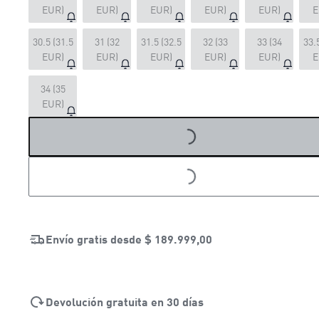
EUR)
EUR)
EUR)
EUR)
EUR)
E
30.5 (31.5
31 (32
31.5 (32.5
32 (33
33 (34
33.
EUR)
EUR)
EUR)
EUR)
EUR)
E
34 (35
EUR)
LOADING...
LOADING...
Envío gratis desde
$ 189.999,00
Devolución gratuita en 30 días