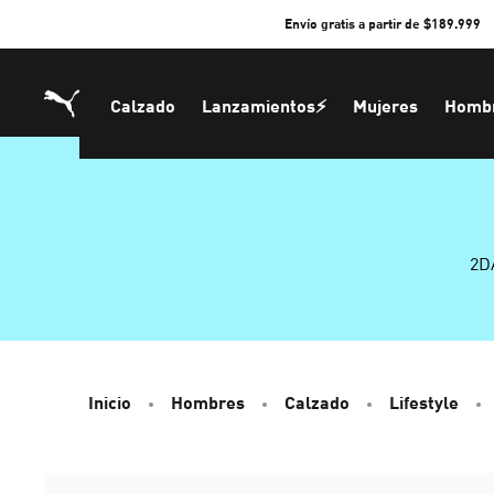
Skip
Envío gratis a partir de $189.999
to
Content
Calzado
Lanzamientos⚡
Mujeres
Homb
2D
Inicio
Hombres
Calzado
Lifestyle