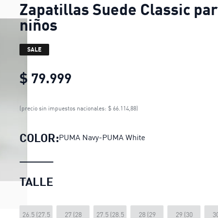
Zapatillas Suede Classic pa
niños
SALE
$ 79.999
Zapatillas Suede Classic pa
(precio sin impuestos nacionales: $ 66.114,88)
COLOR:
PUMA Navy-PUMA White
TALLE
26.5 (27.5
27 (28
27.5 (28.5
28 (29
29 (30
3