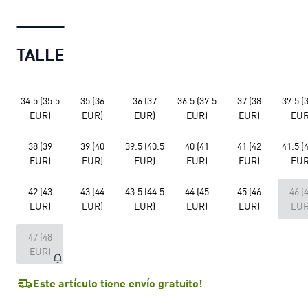
TALLE
34.5 (35.5
35 (36
36 (37
36.5 (37.5
37 (38
37.5 (
EUR)
EUR)
EUR)
EUR)
EUR)
EUR
38 (39
39 (40
39.5 (40.5
40 (41
41 (42
41.5 (
EUR)
EUR)
EUR)
EUR)
EUR)
EUR
42 (43
43 (44
43.5 (44.5
44 (45
45 (46
46 (
EUR)
EUR)
EUR)
EUR)
EUR)
EUR
47 (48
EUR)
Este artículo tiene envío gratuito!