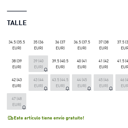
TALLE
34.5 (35.5
35 (36
36 (37
36.5 (37.5
37 (38
37.5 (
EUR)
EUR)
EUR)
EUR)
EUR)
EUR
38 (39
39 (40
39.5 (40.5
40 (41
41 (42
41.5 (
EUR)
EUR)
EUR)
EUR)
EUR)
EUR
42 (43
43 (44
43.5 (44.5
44 (45
45 (46
46 (
EUR)
EUR)
EUR)
EUR)
EUR)
EUR
47 (48
EUR)
Este artículo tiene envío gratuito!