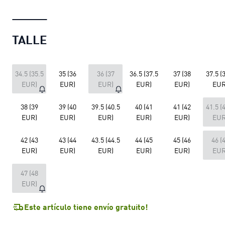
TALLE
34.5 (35.5
35 (36
36 (37
36.5 (37.5
37 (38
37.5 (
EUR)
EUR)
EUR)
EUR)
EUR)
EUR
38 (39
39 (40
39.5 (40.5
40 (41
41 (42
41.5 (
EUR)
EUR)
EUR)
EUR)
EUR)
EUR
42 (43
43 (44
43.5 (44.5
44 (45
45 (46
46 (
EUR)
EUR)
EUR)
EUR)
EUR)
EUR
47 (48
EUR)
Este artículo tiene envío gratuito!