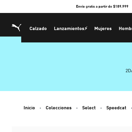
Skip
Envío gratis a partir de $189.999
to
Content
Calzado
Lanzamientos⚡
Mujeres
Homb
2D
Inicio
Colecciones
Select
Speedcat