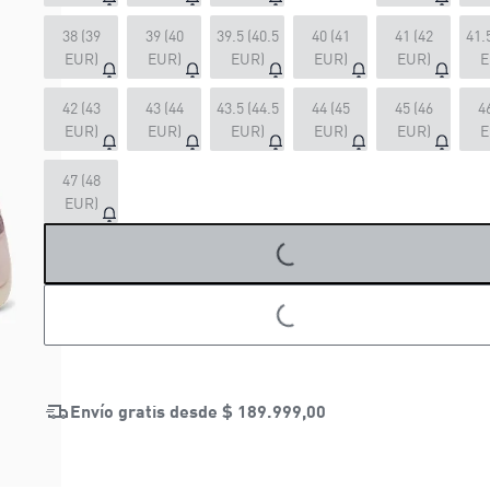
38 (39
39 (40
39.5 (40.5
40 (41
41 (42
41.
EUR)
EUR)
EUR)
EUR)
EUR)
E
42 (43
43 (44
43.5 (44.5
44 (45
45 (46
4
EUR)
EUR)
EUR)
EUR)
EUR)
E
LOADING...
47 (48
EUR)
LOADING...
Envío gratis desde
$ 189.999,00