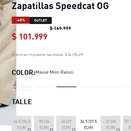
Zapatillas Speedcat OG
-40%
OUTLET
Zapatillas Speedcat OG
origi
$ 169.999
$ 101.999
Zapatillas Speedcat OG
cur
(precio sin impuestos nacionales: $ 84.296,69)
COLOR:
Mauve Mist-Raisin
TALLE
34.5 (35.5
35 (36
36 (37
36.5 (37.5
37 (38
37.
EUR)
EUR)
EUR)
EUR)
EUR)
E