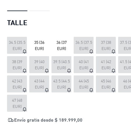
TALLE
34.5 (35.5
35 (36
36 (37
36.5 (37.5
37 (38
37.5 (
EUR)
EUR)
EUR)
EUR)
EUR)
EUR
38 (39
39 (40
39.5 (40.5
40 (41
41 (42
41.5 (
EUR)
EUR)
EUR)
EUR)
EUR)
EUR
42 (43
43 (44
43.5 (44.5
44 (45
45 (46
46 (
EUR)
EUR)
EUR)
EUR)
EUR)
EUR
47 (48
EUR)
Envío gratis desde
$ 189.999,00