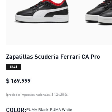
Zapatillas Scuderia Ferrari CA Pro
SALE
$ 169.999
Zapatillas Scuderia Ferrari CA Pro
c
(precio sin impuestos nacionales: $ 140.495,04)
COLOR:
PUMA Black-PUMA White