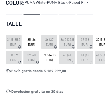
COLOR:
PUMA White-PUMA Black-Poised Pink
TALLE
34.5 (35.5
35 (36
36 (37
36.5 (37.5
37 (38
37.5 (
EUR)
EUR)
EUR)
EUR)
EUR)
EUR
38 (39
39 (40
39.5 (40.5
40 (41
41 (42
41.5 (
EUR)
EUR)
EUR)
EUR)
EUR)
EUR
Envío gratis desde
$ 189.999,00
Devolución gratuita en 30 días