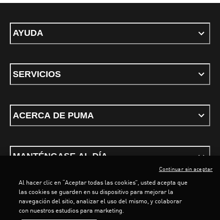
AYUDA
SERVICIOS
ACERCA DE PUMA
MANTÉNGASE AL DÍA
Continuar sin aceptar
Al hacer clic en “Aceptar todas las cookies”, usted acepta que
las cookies se guarden en su dispositivo para mejorar la
navegación del sitio, analizar el uso del mismo, y colaborar
con nuestros estudios para marketing.
Términos y Condiciones
Política de privacidad
Configurar cookies