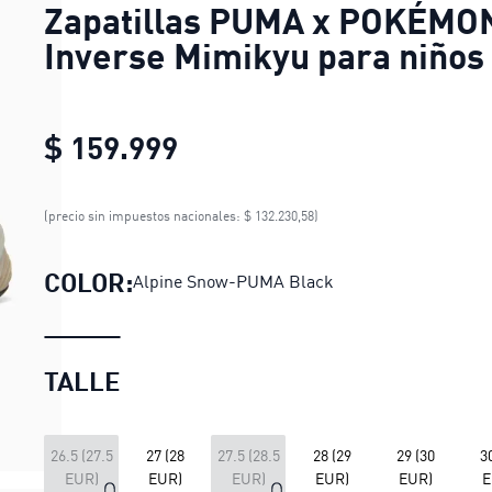
Zapatillas PUMA x POKÉMO
Inverse Mimikyu para niños
$ 159.999
Zapatillas PUMA x POKÉM
(precio sin impuestos nacionales: $ 132.230,58)
COLOR:
Alpine Snow-PUMA Black
TALLE
26.5 (27.5
27 (28
27.5 (28.5
28 (29
29 (30
3
EUR)
EUR)
EUR)
EUR)
EUR)
E