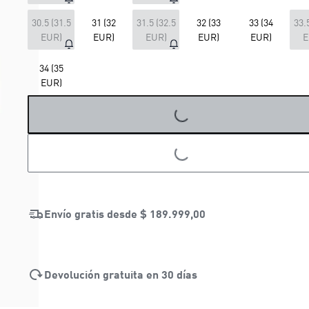
30.5 (31.5
31 (32
31.5 (32.5
32 (33
33 (34
33.
EUR)
EUR)
EUR)
EUR)
EUR)
E
34 (35
EUR)
LOADING...
LOADING...
Envío gratis desde
$ 189.999,00
Devolución gratuita en 30 días