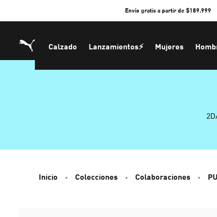
Skip
Envío gratis a partir de $189.999
to
Content
Calzado
Lanzamientos⚡
Mujeres
Homb
2D
Inicio
Colecciones
Colaboraciones
PU