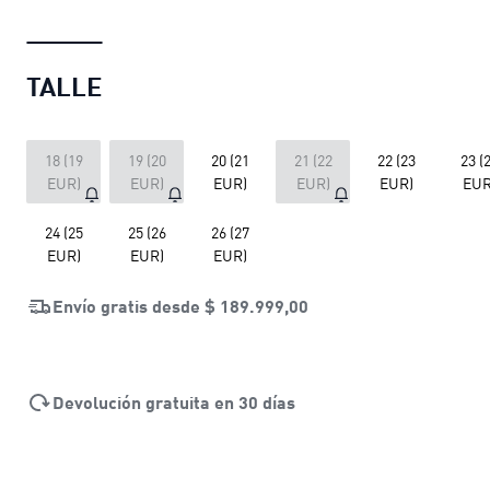
TALLE
18 (19
19 (20
20 (21
21 (22
22 (23
23 (
EUR)
EUR)
EUR)
EUR)
EUR)
EUR
24 (25
25 (26
26 (27
EUR)
EUR)
EUR)
Envío gratis desde
$ 189.999,00
Devolución gratuita en 30 días