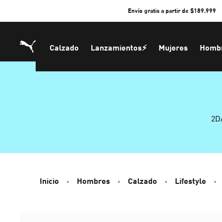
Skip
Envío gratis a partir de $189.999
to
Content
Calzado
Lanzamientos⚡
Mujeres
Homb
2D
Inicio
Hombres
Calzado
Lifestyle