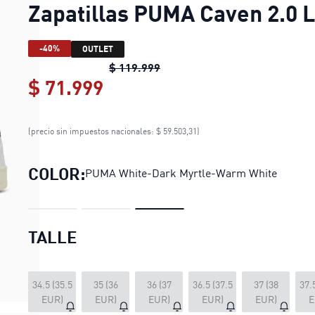
Zapatillas PUMA Caven 2.0 
-40%
OUTLET
Zapatillas PUMA Caven 2.0 Lu
$ 119.999
$ 71.999
Zapatillas PUMA Caven 2.0
(precio sin impuestos nacionales: $ 59.503,31)
COLOR:
PUMA White-Dark Myrtle-Warm White
TALLE
34.5 (35.5
35 (36
36 (37
36.5 (37.5
37 (38
37.
EUR)
EUR)
EUR)
EUR)
EUR)
E