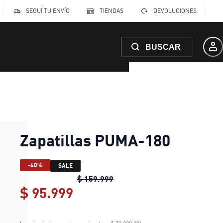
SEGUÍ TU ENVÍO
TIENDAS
DEVOLUCIONES
BUSCAR
Zapatillas PUMA-180
-40%
SALE
Zapatillas PUMA-180
original 
$ 159.999
$ 95.999
Zapatillas PUMA-180
curren