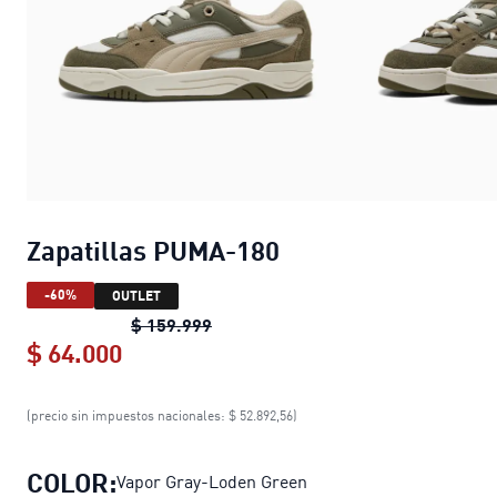
Zapatillas PUMA-180
-60%
OUTLET
Zapatillas PUMA-180
original price
$ 159.999
$ 64.000
Zapatillas PUMA-180
current price $
(precio sin impuestos nacionales: $ 52.892,56)
COLOR:
Vapor Gray-Loden Green