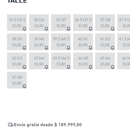
34.5 (35.5
35 (36
36 (37
36.5 (37.5
37 (38
37.5 (
EUR)
EUR)
EUR)
EUR)
EUR)
EUR
38 (39
39 (40
39.5 (40.5
40 (41
41 (42
41.5 (
EUR)
EUR)
EUR)
EUR)
EUR)
EUR
42 (43
43 (44
43.5 (44.5
44 (45
45 (46
46 (
EUR)
EUR)
EUR)
EUR)
EUR)
EUR
47 (48
EUR)
Envío gratis desde
$ 189.999,00